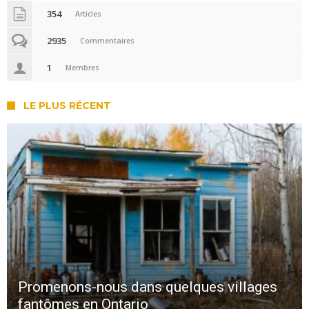
354
Articles
2935
Commentaires
1
Membres
LE PLUS RÉCENT
Promenons-nous dans quelques villages
fantômes en Ontario