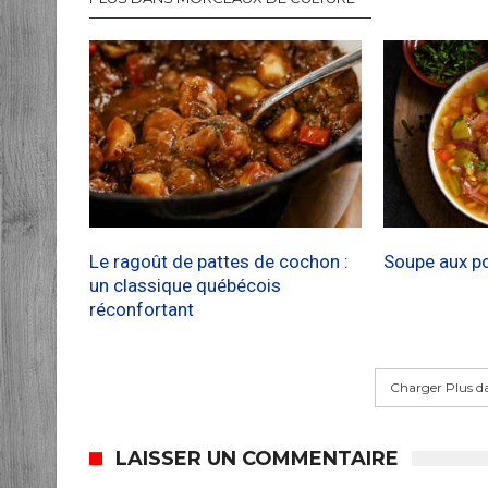
Le ragoût de pattes de cochon :
Soupe aux poi
un classique québécois
réconfortant
Charger Plus d
LAISSER UN COMMENTAIRE