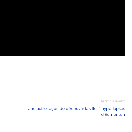
Article suivant
Une autre façon de découvrir la ville: 4 hyperlapses
d’Edmonton