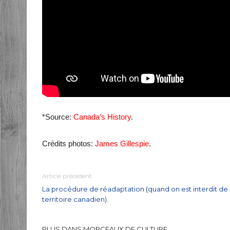
*Source:
Canada’s History
.
Crédits photos:
James Gillespie
.
Article précédent
La procédure de réadaptation (quand on est interdit de
territoire canadien).
PLUS DANS MORCEAUX DE CULTURE