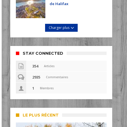
de Halifax
Charger plus
STAY CONNECTED
354
Articles
2935
Commentaires
1
Membres
LE PLUS RÉCENT