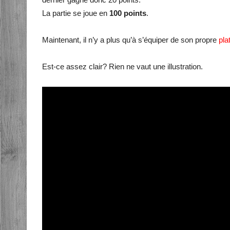
La partie se joue en
100 points
.
Maintenant, il n’y a plus qu’à s’équiper de son propre
pla
Est-ce assez clair? Rien ne vaut une illustration.