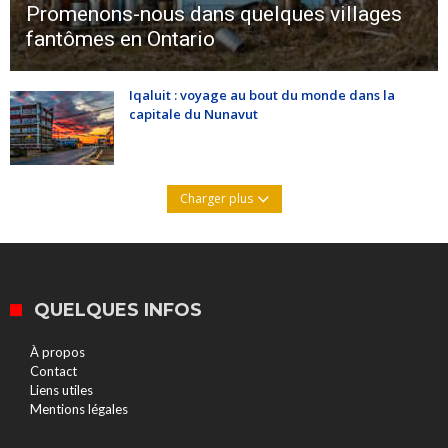
Promenons-nous dans quelques villages
fantômes en Ontario
Iqaluit : voyage au bout du monde dans la
capitale du Nunavut
Charger plus
QUELQUES INFOS
À propos
Contact
Liens utiles
Mentions légales