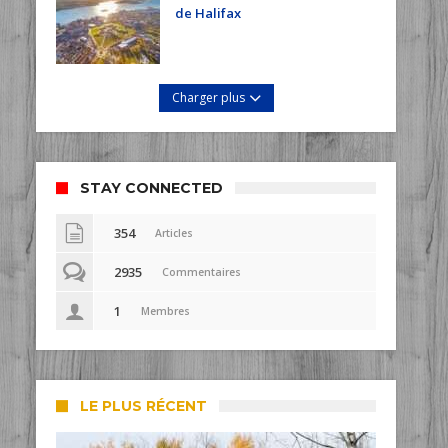
de Halifax
Charger plus
STAY CONNECTED
354
Articles
2935
Commentaires
1
Membres
LE PLUS RÉCENT