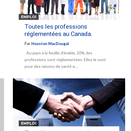
EMPLOI
Toutes les professions
réglementées au Canada.
Par
Houston MacDougal
Au pays à la feuille d’érable, 20% des
professions sont réglementées. Elles le sont
pour des raisons de santé e…
EMPLOI