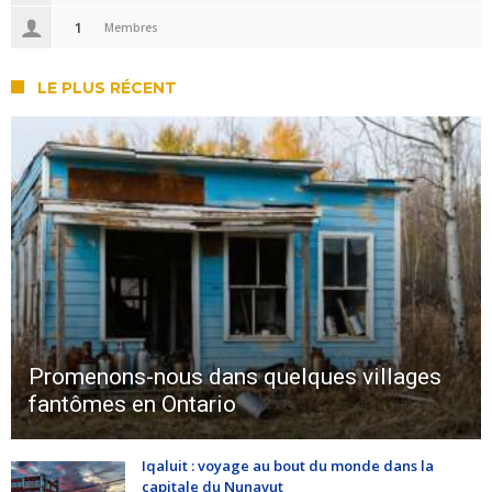
1
Membres
LE PLUS RÉCENT
Promenons-nous dans quelques villages
fantômes en Ontario
Iqaluit : voyage au bout du monde dans la
capitale du Nunavut