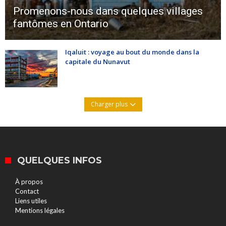
Promenons-nous dans quelques villages
fantômes en Ontario
Iqaluit : voyage au bout du monde dans la
capitale du Nunavut
Charger plus
QUELQUES INFOS
À propos
Contact
Liens utiles
Mentions légales