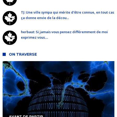
TJ: Une ville sympa qui mérite d'être connue, en tout cas
ça donne envie de la décou...
herbaut: Si jamais vous pensez différemment de moi
exprimez vous....
ON TRAVERSE
AVANT DE PARTIR