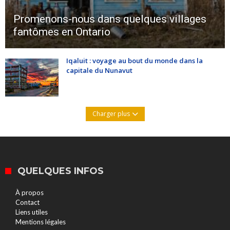
Promenons-nous dans quelques villages
fantômes en Ontario
Iqaluit : voyage au bout du monde dans la
capitale du Nunavut
Charger plus
QUELQUES INFOS
À propos
Contact
Liens utiles
Mentions légales