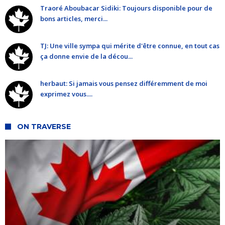
Traoré Aboubacar Sidiki: Toujours disponible pour de
bons articles, merci...
TJ: Une ville sympa qui mérite d'être connue, en tout cas
ça donne envie de la décou...
herbaut: Si jamais vous pensez différemment de moi
exprimez vous....
ON TRAVERSE