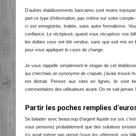
D’autres établissements bancaires sont moins transpar
part ce type d’information, pas même sur votre compte e
ci est enregistrée, traitée, sans autre formalisme. V
confiance. Le récépissé, quand vous récupérez vos bill
les dollars vous ont été vendus, sans que soit mis en b
pour vous appliquer le cours de change.
Je vous rappelle simplement le slogan de cet établisse
qui cherchais un synonyme de crapule, j’avais trouvé mal
est distrait. Pensez aux sites en lignes, ils sont 
commentaires des utilisateurs avant. On ne sait jamais !
Partir les poches remplies d’euro
Se balader avec beaucoup d’argent liquide sur soi, c’es
vous penserez probablement que des solutions existent,
n’y avait même pas pensé (sous les vêtement, vos bille