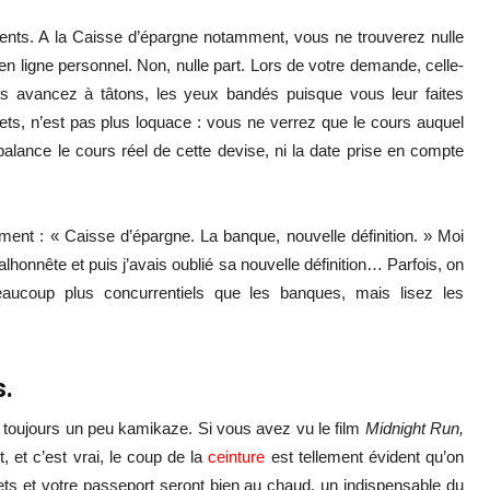
ents. A la Caisse d’épargne notamment, vous ne trouverez nulle
n ligne personnel. Non, nulle part. Lors de votre demande, celle-
ous avancez à tâtons, les yeux bandés puisque vous leur faites
ets, n’est pas plus loquace : vous ne verrez que le cours auquel
alance le cours réel de cette devise, ni la date prise en compte
ment : « Caisse d’épargne. La banque, nouvelle définition. » Moi
honnête et puis j’avais oublié sa nouvelle définition… Parfois, on
beaucoup plus concurrentiels que les banques, mais lisez les
s.
t toujours un peu kamikaze. Si vous avez vu le film
Midnight Run,
 et c’est vrai, le coup de la
ceinture
est tellement évident qu’on
ts et votre passeport seront bien au chaud, un indispensable du