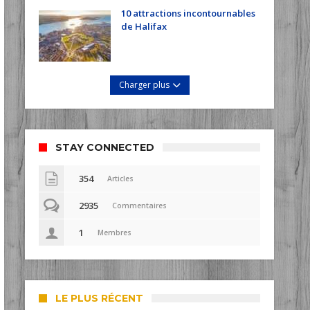
10 attractions incontournables
de Halifax
Charger plus
STAY CONNECTED
354
Articles
2935
Commentaires
1
Membres
LE PLUS RÉCENT