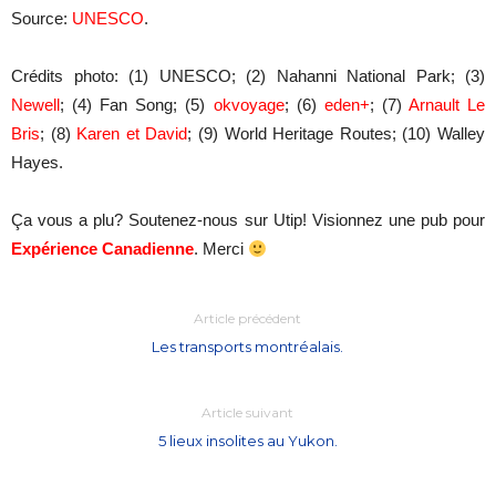
Source:
UNESCO
.
Crédits photo: (1) UNESCO; (2) Nahanni National Park; (3)
Newell
; (4) Fan Song; (5)
okvoyage
; (6)
eden+
; (7)
Arnault Le
Bris
; (8)
Karen et David
; (9) World Heritage Routes; (10) Walley
Hayes.
Ça vous a plu? Soutenez-nous sur Utip! Visionnez une pub pour
Expérience Canadienne
. Merci
Article précédent
Les transports montréalais.
Article suivant
5 lieux insolites au Yukon.