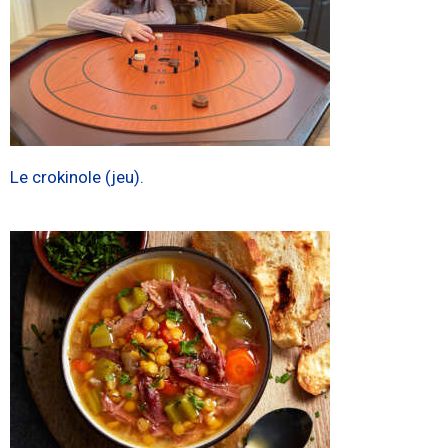
Le crokinole (jeu).