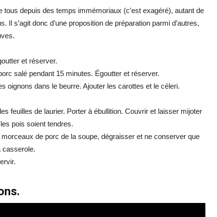
de tous depuis des temps immémoriaux (c’est exagéré), autant de
us. Il s’agit donc d’une proposition de préparation parmi d’autres,
uves.
outter et réserver.
 porc salé pendant 15 minutes. Égoutter et réserver.
s oignons dans le beurre. Ajouter les carottes et le céleri.
es feuilles de laurier. Porter à ébullition. Couvrir et laisser mijoter
les pois soient tendres.
r les morceaux de porc de la soupe, dégraisser et ne conserver que
a casserole.
ervir.
ons.