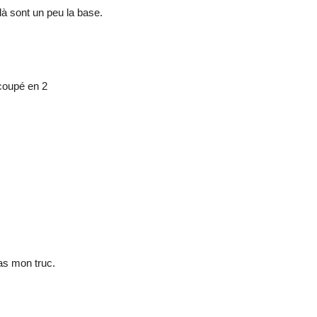
là sont un peu la base.
 coupé en 2
as mon truc.