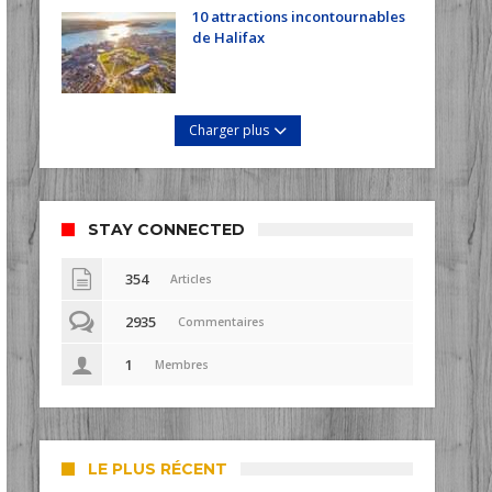
10 attractions incontournables
de Halifax
Charger plus
STAY CONNECTED
354
Articles
2935
Commentaires
1
Membres
LE PLUS RÉCENT