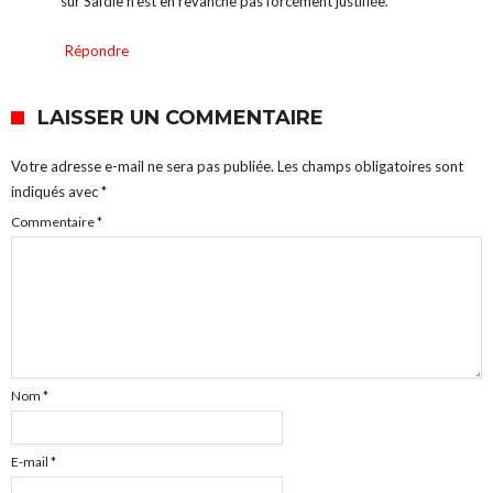
sur Safdie n’est en revanche pas forcément justifiée.
Répondre
LAISSER UN COMMENTAIRE
Votre adresse e-mail ne sera pas publiée.
Les champs obligatoires sont
indiqués avec
*
Commentaire
*
Nom
*
E-mail
*