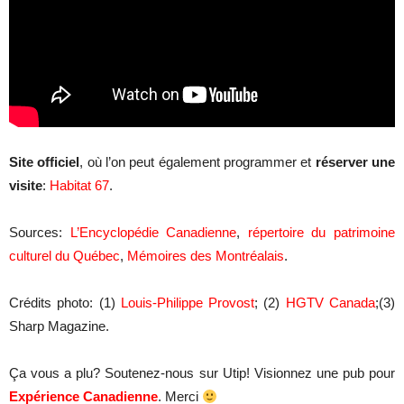
Site officiel
, où l’on peut également programmer et
réserver une
visite
:
Habitat 67
.
Sources:
L’Encyclopédie Canadienne
,
répertoire du patrimoine
culturel du Québec
,
Mémoires des Montréalais
.
Crédits photo: (1)
Louis-Philippe Provost
; (2)
HGTV Canada
;(3)
Sharp Magazine.
Ça vous a plu? Soutenez-nous sur Utip! Visionnez une pub pour
Expérience Canadienne
. Merci