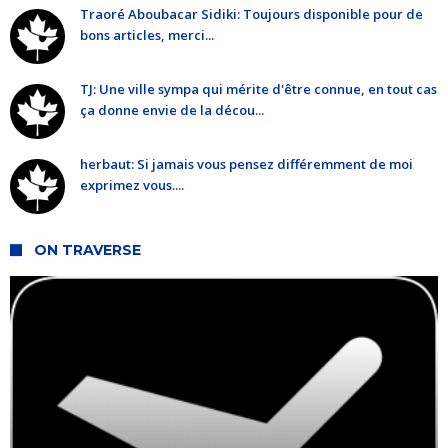
Traoré Aboubacar Sidiki: Toujours disponible pour de
bons articles, merci...
TJ: Une ville sympa qui mérite d'être connue, en tout cas
ça donne envie de la décou...
herbaut: Si jamais vous pensez différemment de moi
exprimez vous....
ON TRAVERSE