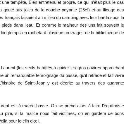
une tempête. Bien entretenu et propre, ce qui n’était plus le cas
a gouté aux joies de la douche payante (25c!) et au flicage des
nes français faisaient au milieu du camping avec leur barda sous la
es pieds dans l’eau. Et comme le malheur des uns fait souvent le
 longtemps en rachetant plusieurs ouvrages de la bibliothèque de
int-Laurent (les seuls habilités à guider les gros navires approchant
e un remarquable témoignage du passé, qu’il retrace et fait vivre
L’histoire de Saint-Jean y est décrite au travers des quarante
rent est à marée basse. On se prend alors à faire l’équilibriste
Au pire, si la malice nous fait victimes, on en gardera de bons
là pour le clin d’œil.