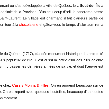
amant où s’est développée la ville de Québec, le «
Bout-de-l’Île
»
a capitale de la Province. D’un seul coup d’œil, le panorama passe
nt-Laurent. Le village est charmant, il fait d’ailleurs partie de
un tour à la
chocolaterie
et gâtez-vous le temps d’aller admirer la
rale du Québec (1717), classée monument historique. La proximité
 plus populeux de l’île. C’est aussi la patrie d’un des plus célèbre
 vint y passer les dernières années de sa vie, et dont l’œuvre est
lte chez
Cassis Monna & Filles
. On en apprend beaucoup sur ce
té. On est reparti avec quelques bouteilles, beaucoup d’anecdotes
 bon moment.