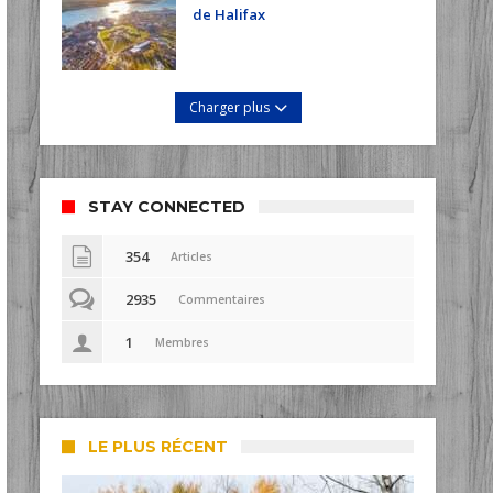
de Halifax
Charger plus
STAY CONNECTED
354
Articles
2935
Commentaires
1
Membres
LE PLUS RÉCENT