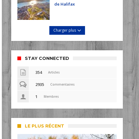
de Halifax
Charger plus
STAY CONNECTED
354
Articles
2935
Commentaires
1
Membres
LE PLUS RÉCENT