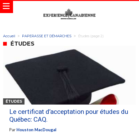
Accueil
PAPERASSE ET DÉMARCHES
Études
(page 2)
ÉTUDES
ÉTUDES
Le certificat d’acceptation pour études du
Québec: CAQ.
Par
Houston MacDougal