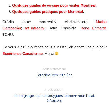
Quelques guides de voyage pour visiter Montréal
.
Quelques guides pratiques pour Montréal
.
Crédits photo: montreal.tv; clarkplaza.org;
Matias
Garabedian
;
art_Inthecity
; Daniel Choinière;
Rene Ehrhardt
;
TOHU.
Ça vous a plu? Soutenez-nous sur Utip! Visionnez une pub pour
Expérience Canadienne
. Merci
Article précédent
L’archipel des Mille-Îles.
Article suivant
Témoignage: quand Bouygues Telecom nous l’a fait
à l’envers.