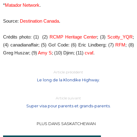
*
Matador Network
.
Source:
Destination Canada
.
Crédits photo: (1) (2)
RCMP Heritage Center
; (3)
Scotty_YQR
;
(4) canadianaffair; (5) Go! Code: (6) Eric Lindberg; (7)
RFM
; (8)
Greg Huszar; (9)
Amy S
; (10) Djinn; (11)
cvaf
.
Article précédent
Le long de la Klondike Highway.
Article suivant
Super visa pour parents et grands-parents.
PLUS DANS SASKATCHEWAN