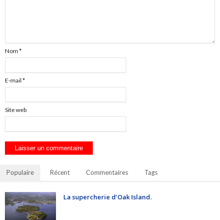
Nom
*
E-mail
*
Site web
Populaire
Récent
Commentaires
Tags
La supercherie d’Oak Island.