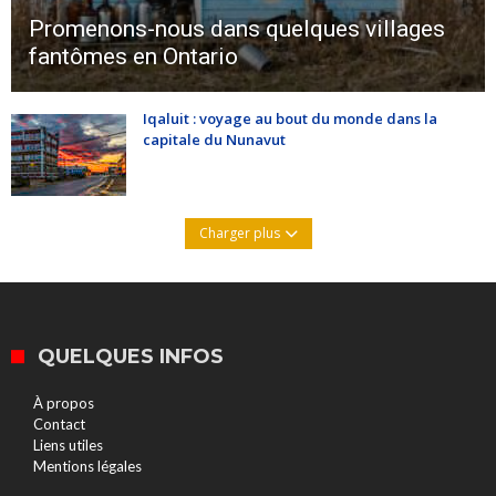
Promenons-nous dans quelques villages
fantômes en Ontario
Iqaluit : voyage au bout du monde dans la
capitale du Nunavut
Charger plus
QUELQUES INFOS
À propos
Contact
Liens utiles
Mentions légales