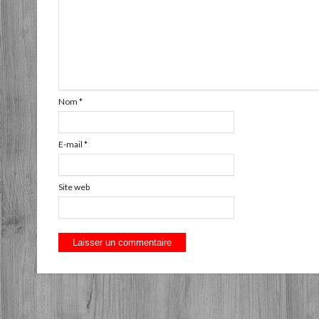
Nom
*
E-mail
*
Site web