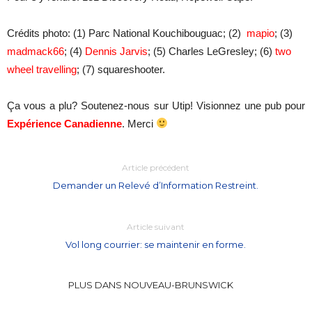
Crédits photo: (1) Parc National Kouchibouguac; (2)
mapio
; (3)
madmack66
; (4)
Dennis Jarvis
; (5) Charles LeGresley; (6)
two
wheel travelling
; (7) squareshooter.
Ça vous a plu? Soutenez-nous sur Utip! Visionnez une pub pour
Expérience Canadienne
. Merci
Article précédent
Demander un Relevé d’Information Restreint.
Article suivant
Vol long courrier: se maintenir en forme.
PLUS DANS NOUVEAU-BRUNSWICK