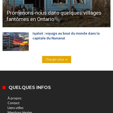
Promenons-nous dans quelques villages
fantômes en Ontario
Iqaluit : voyage au bout du monde dans la
capitale du Nunavut
Charger plus
QUELQUES INFOS
À propos
Contact
Liens utiles
Mentions légales