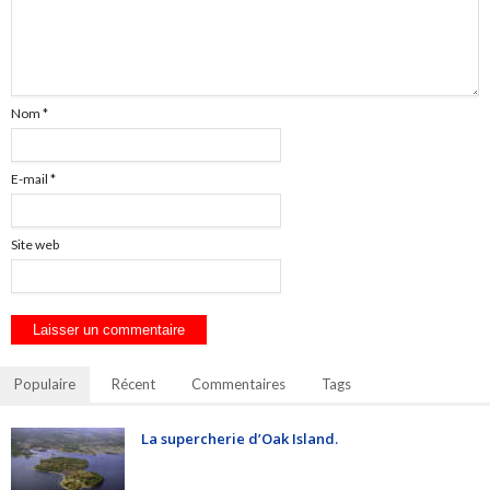
Nom
*
E-mail
*
Site web
Populaire
Récent
Commentaires
Tags
La supercherie d’Oak Island.