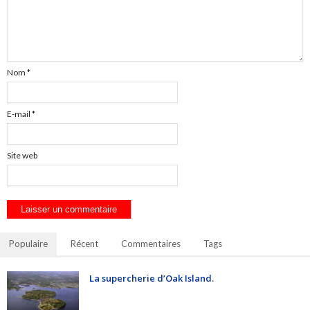
Nom
*
E-mail
*
Site web
Populaire
Récent
Commentaires
Tags
La supercherie d’Oak Island.