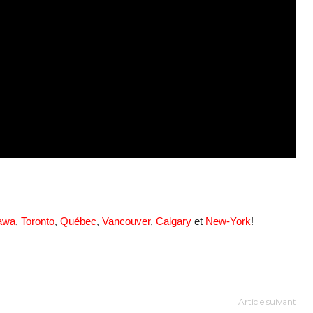
awa
,
Toronto
,
Québec
,
Vancouver
,
Calgary
et
New-York
!
Article suivant