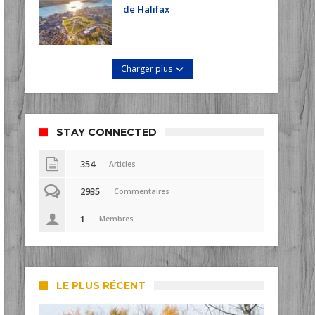
de Halifax
Charger plus
STAY CONNECTED
354
Articles
2935
Commentaires
1
Membres
LE PLUS RÉCENT