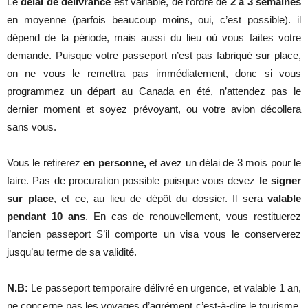
Le
délai de délivrance
est variable, de l’ordre de
2 à 3 semaines
en moyenne (parfois beaucoup moins, oui, c’est possible). il
dépend de la période, mais aussi du lieu où vous faites votre
demande. Puisque votre passeport n’est pas fabriqué sur place,
on ne vous le remettra pas immédiatement, donc si vous
programmez un départ au Canada en été, n’attendez pas le
dernier moment et soyez prévoyant, ou votre avion décollera
sans vous.
Vous le retirerez
en personne,
et avez un délai de 3 mois pour le
faire. Pas de procuration possible puisque vous devez
le signer
sur place
, et ce, au lieu de dépôt du dossier. Il sera
valable
pendant 10 ans
. En cas de renouvellement, vous restituerez
l’ancien passeport S’il comporte un visa vous le conserverez
jusqu’au terme de sa validité.
N.B:
Le passeport temporaire délivré en urgence, et valable 1 an,
ne concerne pas les voyages d’agrément c’est-à-dire le tourisme.