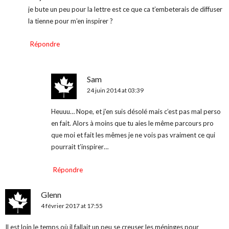
je bute un peu pour la lettre est ce que ca t’embeterais de diffuser
la tienne pour m’en inspirer ?
Répondre
Sam
24 juin 2014 at 03:39
Heuuu… Nope, et j’en suis désolé mais c’est pas mal perso
en fait. Alors à moins que tu aies le même parcours pro
que moi et fait les mêmes je ne vois pas vraiment ce qui
pourrait t’inspirer…
Répondre
Glenn
4 février 2017 at 17:55
Il est loin le temps où il fallait un peu se creuser les méninges pour