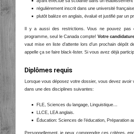
ayant effectué sa scolarité dans un établissement 
régulièrement inscrit dans une université français
plutôt balèze en anglais, évalué et justifié par un pr
Il y a aussi des restrictions. Vous ne pouvez pas 
programme, seul le Canada compte!
Votre candidatur
vaut mise en liste d’attente lors d’un prochain dépôt d
appelle ça se faire black-lister. Si vous avez déjà parti
Diplômes requis
Lorsque vous déposez votre dossier, vous devez avoir 
dans une des disciplines suivantes:
FLE, Sciences du langage, Linguistique…
LLCE, LEA anglais.
Éducation: Sciences de l’éducation, Préparation a
Personnellement, je peux comprendre ces critères, enco