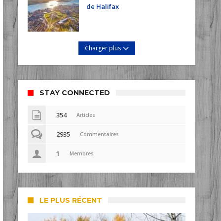
de Halifax
Charger plus
STAY CONNECTED
354
Articles
2935
Commentaires
1
Membres
LE PLUS RÉCENT