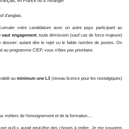
français, en France ou à l’étranger
e
of d’anglais.
cumuler votre candidature avec un autre pays participant au
e vaut engagement
, toute démission (sauf cas de force majeure)
e dossier: autant dire le rejet vu le faible nombre de postes. On
cipé au programme CIEP, vous n’êtes pas prioritaire.
validé au
minimum une L3
(niveau licence pour les nostalgiques)
ux métiers de l’enseignement et de la formation…
re qu’il y aurait peut-être des choses à redire. Je me souviens