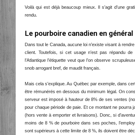
Voilà qui est déjà beaucoup mieux. Il s’agit d’une grat
rendu.
Le pourboire canadien en général 
Dans tout le Canada, aucune loi n’existe visant à rendre 
client. Toutefois, si cet usage n’est pas répandu d
l’Atlantique l’étiquette veut que l’on observe scrupuleu
snob arrogant bref, de maudit français.
Mais cela s’explique. Au Québec par exemple, dans cer
être rémunérés en dessous du minimum légal. On considè
serveur est imposé à hauteur de 8% de ses ventes (nour
pour chaque période de paie. Et ce montant ne pourra j
(hors vente à emporter et livraisons). Donc, si d’avent
moins de 8 % de pourboire dans ses poches, l’employe
sont supérieurs à cette limite de 8 %, ils doivent être décl