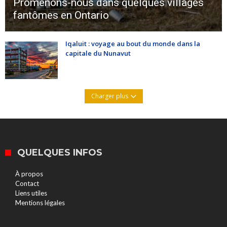
Promenons-nous dans quelques villages
fantômes en Ontario
Iqaluit : voyage au bout du monde dans la
capitale du Nunavut
Charger plus
QUELQUES INFOS
À propos
Contact
Liens utiles
Mentions légales