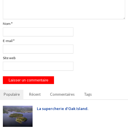
Nom
*
E-mail
*
Site web
Populaire
Récent
Commentaires
Tags
La supercherie d’Oak Island.