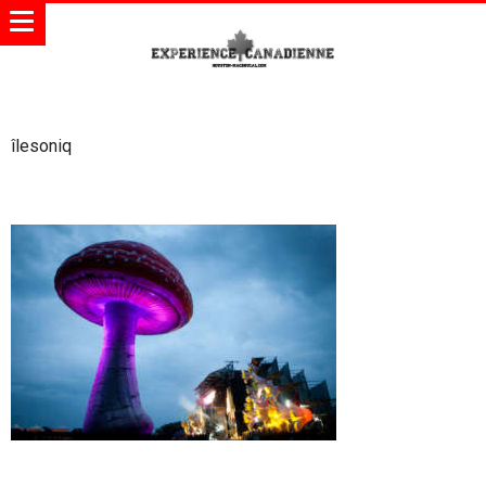
îlesoniq