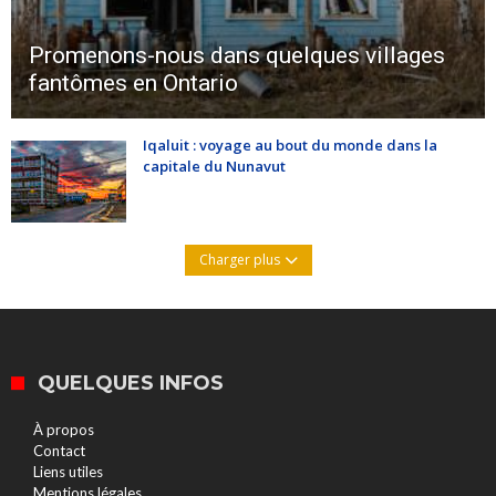
Promenons-nous dans quelques villages
fantômes en Ontario
Iqaluit : voyage au bout du monde dans la
capitale du Nunavut
Charger plus
QUELQUES INFOS
À propos
Contact
Liens utiles
Mentions légales