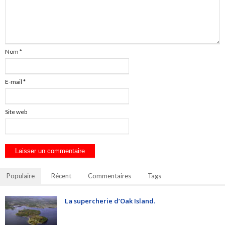
Nom
*
E-mail
*
Site web
Populaire
Récent
Commentaires
Tags
La supercherie d’Oak Island.