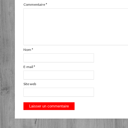
Commentaire
*
Nom
*
E-mail
*
Site web