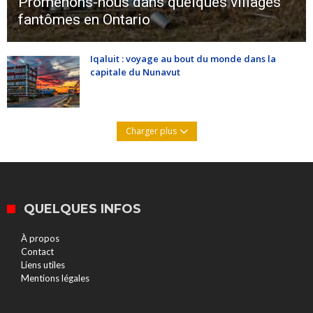
Promenons-nous dans quelques villages
fantômes en Ontario
Iqaluit : voyage au bout du monde dans la
capitale du Nunavut
Charger plus
QUELQUES INFOS
À propos
Contact
Liens utiles
Mentions légales