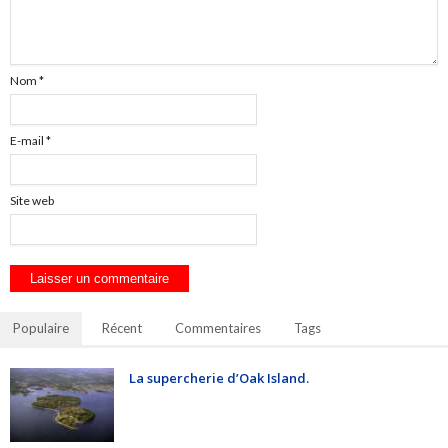
Nom
*
E-mail
*
Site web
Populaire
Récent
Commentaires
Tags
La supercherie d’Oak Island.