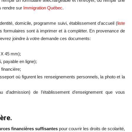
s: remplir un formulaire téléchargeable et l’envoyer, ou remplir une
s rendre sur
Immigration Québec
.
entité, domicile, programme suivi, établissement d’accueil (
liste
des formulaires sont à imprimer et à compléter. En provenance de
 devrez joindre à votre demande ces documents:
m X 45 mm);
 payable en ligne);
financière;
asseport où figurent les renseignements personnels, la photo et la
eau d’admission) de l’établissement d’enseignement que vous
ère.
ces financières suffisantes
pour couvrir les droits de scolarité,