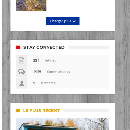
Charger plus
STAY CONNECTED
354
Articles
2935
Commentaires
1
Membres
LE PLUS RÉCENT