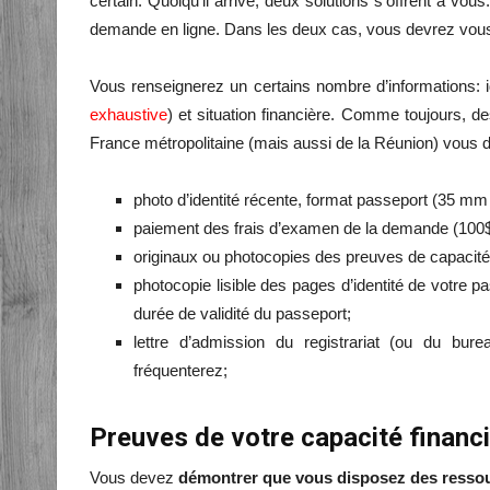
certain. Quoiqu’il arrive, deux solutions s’offrent à vou
demande en ligne. Dans les deux cas, vous devrez vou
Vous renseignerez un certains nombre d’informations: id
exhaustive
) et situation financière. Comme toujours, 
France métropolitaine (mais aussi de la Réunion) vous
photo d’identité récente, format passeport (35 m
paiement des frais d’examen de la demande (100$,
originaux ou photocopies des preuves de capacité 
photocopie lisible des pages d’identité de votre p
durée de validité du passeport;
lettre d’admission du registrariat (ou du bur
fréquenterez;
Preuves de votre capacité financi
Vous devez
démontrer que vous disposez des ressour