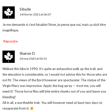
Sibylle
14 février 2021 at 06:07
Je me demande si c’est faisable l’hiver, je pense que oui, mais ça doit être
magnifique.
Répondre
Sharon D
20 mai 2023 at 03:55
Walked this hike in 1990. It’s quite an exhaustive walk up the trail, and
the elevation is considerable, so I would not advise this for those who are
not fit. The views of the fjord however are spectacular. The statue of the
Virgin Mary was impressive. Apply the bug spray — trust me, you will
need it! Those horse flies will bite entire chunks out of you and leave you
bleeding!
All in all, a worthwhile trek. You will however need at least two days to
recuperate from it.