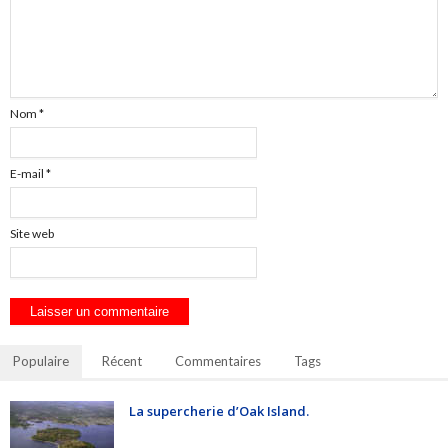
Nom
*
E-mail
*
Site web
Populaire
Récent
Commentaires
Tags
La supercherie d’Oak Island.