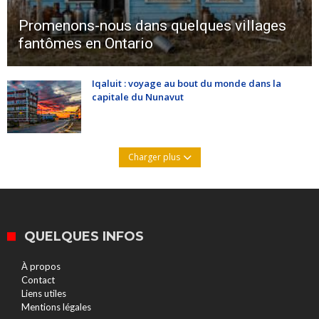
Promenons-nous dans quelques villages
fantômes en Ontario
Iqaluit : voyage au bout du monde dans la
capitale du Nunavut
Charger plus
QUELQUES INFOS
À propos
Contact
Liens utiles
Mentions légales