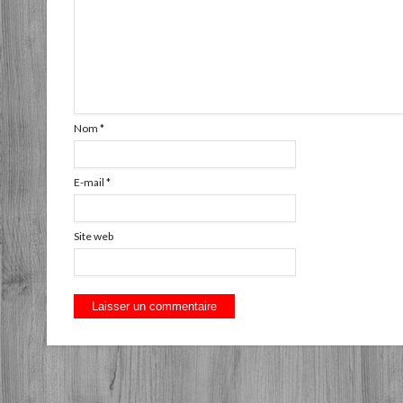
Nom
*
E-mail
*
Site web