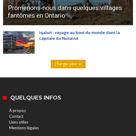
Promenons-nous dans quelques villages
fantômes en Ontario
Iqaluit : voyage au bout du monde dans la
capitale du Nunavut
Charger plus
QUELQUES INFOS
À propos
Contact
Liens utiles
Mentions légales