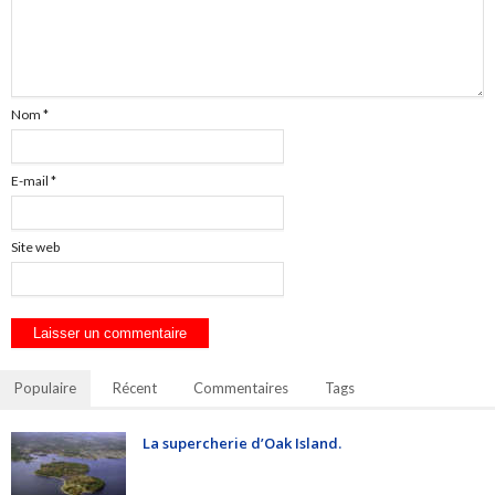
Nom
*
E-mail
*
Site web
Populaire
Récent
Commentaires
Tags
La supercherie d’Oak Island.