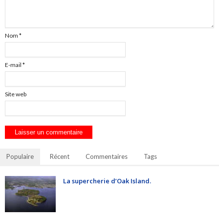
Nom
*
E-mail
*
Site web
Populaire
Récent
Commentaires
Tags
La supercherie d’Oak Island.