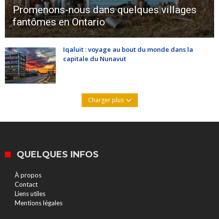
Promenons-nous dans quelques villages
fantômes en Ontario
Iqaluit : voyage au bout du monde dans la
capitale du Nunavut
Charger plus
QUELQUES INFOS
À propos
Contact
Liens utiles
Mentions légales