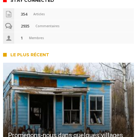
STAY CONNECTED
354
Articles
2935
Commentaires
1
Membres
LE PLUS RÉCENT
Promenons-nous dans quelques villages