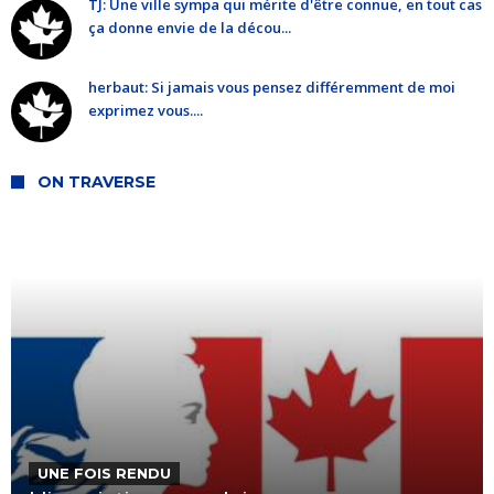
TJ: Une ville sympa qui mérite d'être connue, en tout cas
ça donne envie de la décou...
herbaut: Si jamais vous pensez différemment de moi
exprimez vous....
ON TRAVERSE
UNE FOIS RENDU