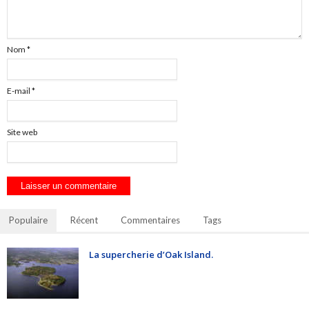
Nom
*
E-mail
*
Site web
Populaire
Récent
Commentaires
Tags
La supercherie d’Oak Island.