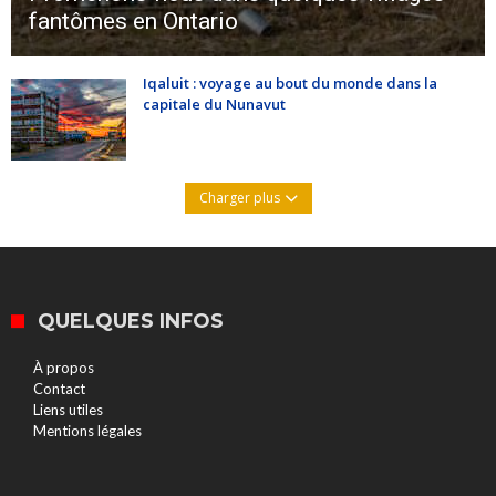
fantômes en Ontario
Iqaluit : voyage au bout du monde dans la
capitale du Nunavut
Charger plus
QUELQUES INFOS
À propos
Contact
Liens utiles
Mentions légales