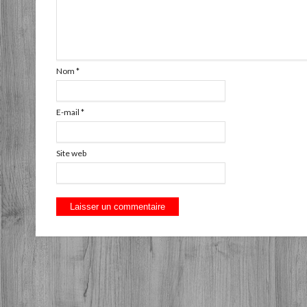
Nom
*
E-mail
*
Site web