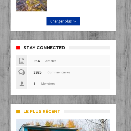
Charger plus
STAY CONNECTED
354
Articles
2935
Commentaires
1
Membres
LE PLUS RÉCENT