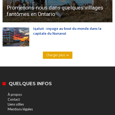
Promenons-nous dans quelques villages
fantômes en Ontario
Iqaluit : voyage au bout du monde dans la
capitale du Nunavut
Charger plus
QUELQUES INFOS
À propos
Contact
Liens utiles
Mentions légales