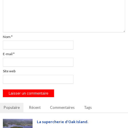
Nom
*
E-mail
*
Site web
Populaire
Récent
Commentaires
Tags
La supercherie d’Oak Island.