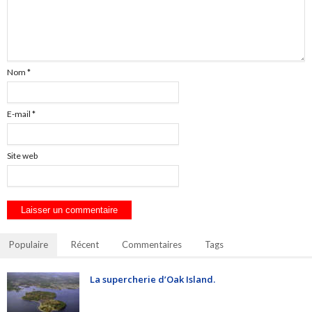
Nom
*
E-mail
*
Site web
Populaire
Récent
Commentaires
Tags
La supercherie d’Oak Island.