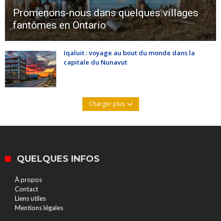
Promenons-nous dans quelques villages
fantômes en Ontario
Iqaluit : voyage au bout du monde dans la
capitale du Nunavut
Charger plus
QUELQUES INFOS
À propos
Contact
Liens utiles
Mentions légales