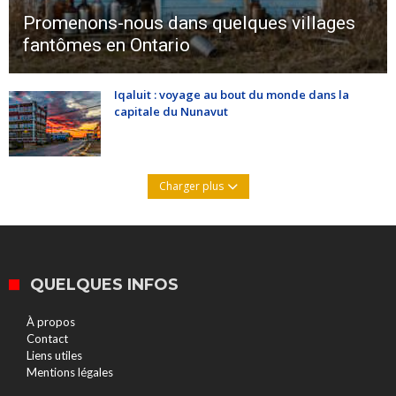
Promenons-nous dans quelques villages
fantômes en Ontario
Iqaluit : voyage au bout du monde dans la
capitale du Nunavut
Charger plus
QUELQUES INFOS
À propos
Contact
Liens utiles
Mentions légales