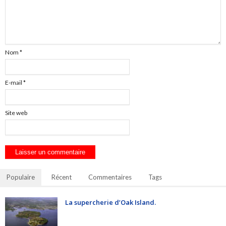
Nom
*
E-mail
*
Site web
Populaire
Récent
Commentaires
Tags
La supercherie d’Oak Island.