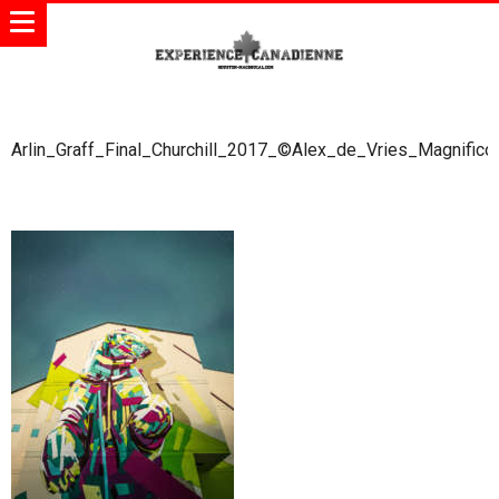
Arlin_Graff_Final_Churchill_2017_©Alex_de_Vries_Magnifico