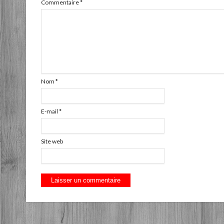
Commentaire
*
Nom
*
E-mail
*
Site web