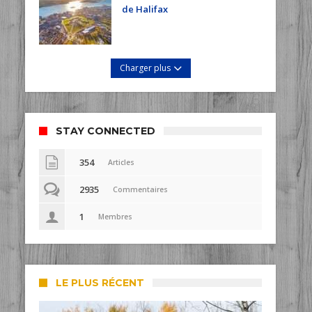
de Halifax
Charger plus
STAY CONNECTED
354
Articles
2935
Commentaires
1
Membres
LE PLUS RÉCENT