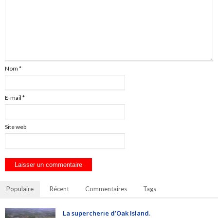
Nom
*
E-mail
*
Site web
Populaire
Récent
Commentaires
Tags
La supercherie d’Oak Island.