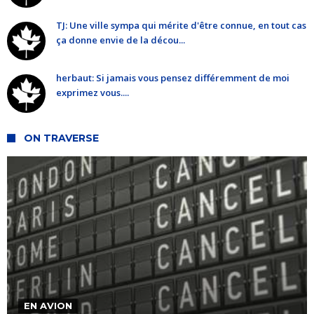
TJ: Une ville sympa qui mérite d'être connue, en tout cas
ça donne envie de la décou...
herbaut: Si jamais vous pensez différemment de moi
exprimez vous....
ON TRAVERSE
EN AVION