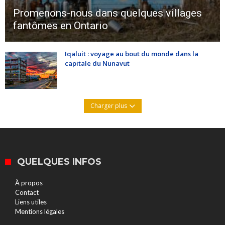
Promenons-nous dans quelques villages
fantômes en Ontario
Iqaluit : voyage au bout du monde dans la
capitale du Nunavut
Charger plus
QUELQUES INFOS
À propos
Contact
Liens utiles
Mentions légales