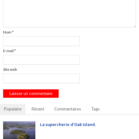
Nom
*
E-mail
*
Site web
Populaire
Récent
Commentaires
Tags
La supercherie d’Oak Island.