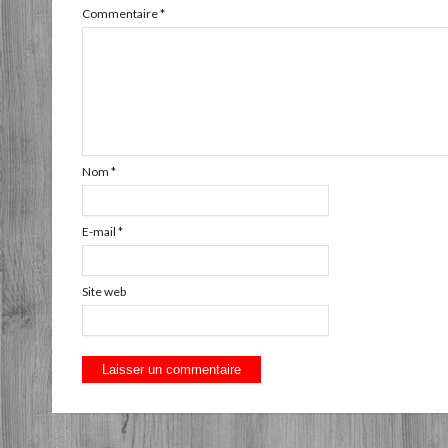
Commentaire
*
Nom
*
E-mail
*
Site web