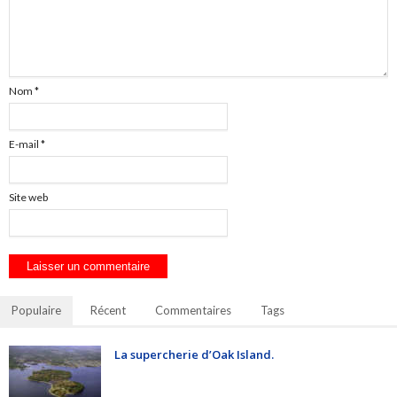
Nom
*
E-mail
*
Site web
Populaire
Récent
Commentaires
Tags
La supercherie d’Oak Island.