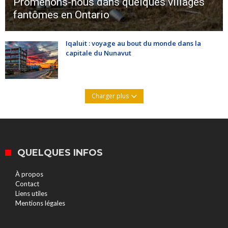
Promenons-nous dans quelques villages
fantômes en Ontario
Iqaluit : voyage au bout du monde dans la
capitale du Nunavut
Charger plus
QUELQUES INFOS
À propos
Contact
Liens utiles
Mentions légales